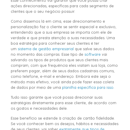
Esse conhecimento vai garantir que você possa criar
ações direcionadas, específicas para cada segmento de
clientes que o seu negócio possuir.
Como dissemos lá em cima, esse direcionamento e
personalização faz o cliente se sentir especial e exclusivo,
entendendo que a sua empresa se importa com ele de
verdade e que presta atenção a suas necessidades. Uma
boa estratégia para conhecer seus clientes é ter
um
sistema de gestão empresarial
que salve seus dados
no momento das compras. Esse tipo de
software
vai
salvando os tipos de produtos que seus clientes mais
compram, com que frequência eles visitam sua loja, como
preferem pagar, além de seus dados cadastrais comuns,
como telefone, e-mail e endereço. Embora este seja o
método mais efetivo, você ainda pode fazer essa coleta
de dados por meio de uma
planilha específica para isso
.
Tudo isso garante que você possa direcionar suas
estratégias diretamente para esse cliente, de acordo com
os gostos e necessidades dele.
Esse benefício se estende à criação de cartão fidelidade.
Se você conhecer bem os desejos, hábitos e necessidades
de seus clientes, vai saber
exatamente que tipos de