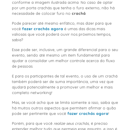
conforme a imagem ilustrada acima. No caso de optar
por um porta crachás que tenha o furo externo, não há
necessidade de colocar furo no
crachá
.
Pode parecer até mesmo enfático, mas dizer para que
você
fazer crachás agora
é umas das dicas mais
valiosas que você poderá ouvir nos próximos tempos,
sabia?
Esse pode ser, inclusive, um grande diferencial para o seu
evento, sendo até mesmo um item fundamental para
ajudar a consolidar um melhor controle acerca do fluxo
de pessoas.
E para os participantes de tal evento, o uso de um crachá
também poderá ser de suma importância, uma vez que
ajudará potencialmente a promover um melhor e mais
completo networking!
Mas, se você acha que se limita somente a isso, saiba que
há muitos outros aspectos que permitem afirmar o quão
pode ser pertinente que você
fazer crachás agora
!
Porém, para que você
realize seus crachás
, é preciso
entender melhor tudo que permeia esse assunto, e isso é