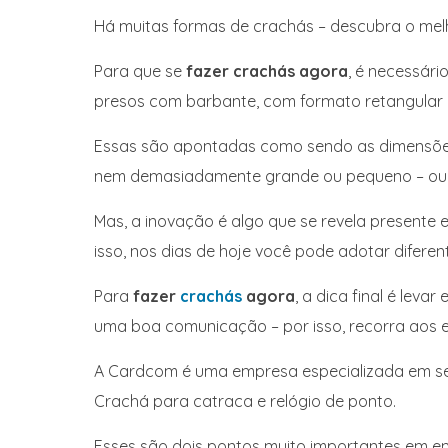
Há muitas formas de crachás – descubra o mel
Para que se
fazer crachás agora
, é necessár
presos com barbante, com formato retangular
Essas são apontadas como sendo as dimensões 
nem demasiadamente grande ou pequeno – ou s
Mas, a inovação é algo que se revela presente 
isso, nos dias de hoje você pode adotar difere
Para
fazer
crachás
agora
, a dica final é lev
uma boa comunicação – por isso, recorra aos e
A Cardcom é uma empresa especializada em ser
Crachá para catraca e relógio de ponto.
Esses são dois pontos muito importantes em emp