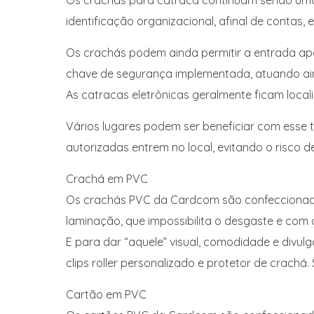
Os crachás para catraca continuam sendo uma
identificação organizacional, afinal de contas
Os crachás podem ainda permitir a entrada a
chave de segurança implementada, atuando a
As catracas eletrônicas geralmente ficam loca
Vários lugares podem ser beneficiar com esse t
autorizadas entrem no local, evitando o risco 
Crachá em PVC
Os crachás PVC da Cardcom são confeccionados
laminação, que impossibilita o desgaste e com 
E para dar “aquele” visual, comodidade e divu
clips roller personalizado e protetor de crachá. 
Cartão em PVC