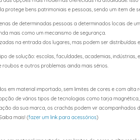
 das opções mais modernas oferecidas na atualidade. Isso
, ela protege bens patrimoniais e pessoas, sendo um item de
penas de determinadas pessoas a determinados locais de u
inda mais como um mecanismo de segurança.
lizadas na entrada dos lugares, mas podem ser distribuídas
ipo de solução: escolas, faculdades, academias, indústrias, 
de roubos e outros problemas ainda mais sérios.
 em material importado, sem limites de cores e com alta 
opção de vários tipos de tecnologias como tarja magnética,
lgação da sua marca, os crachás podem vir acompanhados de 
Saiba mais! (
fazer um link para acessórios
)