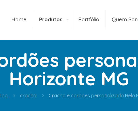
Home
Produtos
Portfólio
Quem So
ordões persona
Horizonte MG
log
crachá
Crachá e cordões personalizado Belo 