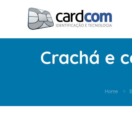
Crachá e c
Home
B