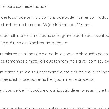
hor para sua necessidade!
io destacar que os mais comuns que podem ser encontrados
 e também no tamanho A6 (de 105 mm por 148 mm).
perfeitas e mais indicadas para grande parte dos eventos
eja, é uma escolha bastante segura!
em diferentes nichos de mercado, e com a elaboração de cra
ntes tamanhos e materiais que tenham mais a ver com seu ev
ar em conta qual é o seu orçamento e até mesmo o que é fun
specialistas que poderão lhe ajudar nesse processo!
viços de identificação e organização de empresas. Hoje 
resas e indústrias, o controle de acesso e da jornada de t