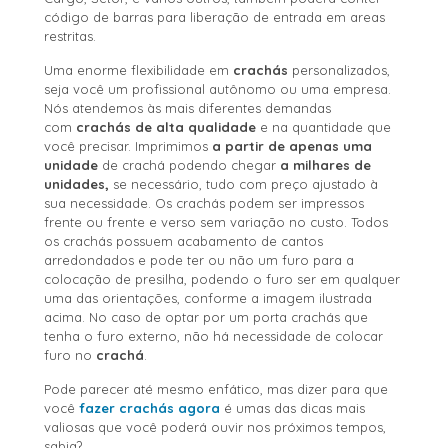
código de barras para liberação de entrada em areas
restritas.
Uma enorme flexibilidade em
crachás
personalizados,
seja você um profissional autônomo ou uma empresa.
Nós atendemos às mais diferentes demandas
com
crachás de alta qualidade
e na quantidade que
você precisar. Imprimimos
a partir de apenas uma
unidade
de crachá podendo chegar
a milhares de
unidades,
se necessário, tudo com preço ajustado à
sua necessidade. Os crachás podem ser impressos
frente ou frente e verso sem variação no custo. Todos
os crachás possuem acabamento de cantos
arredondados e pode ter ou não um furo para a
colocação de presilha, podendo o furo ser em qualquer
uma das orientações, conforme a imagem ilustrada
acima. No caso de optar por um porta crachás que
tenha o furo externo, não há necessidade de colocar
furo no
crachá
.
Pode parecer até mesmo enfático, mas dizer para que
você
fazer crachás agora
é umas das dicas mais
valiosas que você poderá ouvir nos próximos tempos,
sabia?