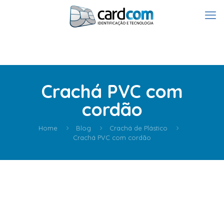
Crachá PVC com
cordão
Home
Blog
Crachá de Plástico
Crachá PVC com cordão