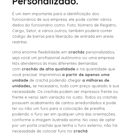
Personalizado.
É um item importante para a identificação dos
funcionários de sua empresa, ele pode conter vários
dados do funcionário como: Foto, Número de Registro,
Cargo, Setor, e vários outros, também poderá conter
código de barras para liberação de entrada em areas
restritas.
Uma enorme flexibilidade em
crachás
personalizados,
seja você um profissional autônomo ou uma empresa.
Nós atendemos às mais diferentes demandas
com
crachás de alta qualidade
e na quantidade que
você precisar. Imprimimos
a partir de apenas uma
unidade
de crachá podendo chegar
a milhares de
unidades,
se necessário, tudo com preço ajustado à sua
necessidade. Os crachás podem ser impressos frente ou
frente e verso sem variação no custo. Todos os crachás
possuem acabamento de cantos arredondados e pode
ter ou não um furo para a colocação de presilha,
podendo o furo ser em qualquer uma das orientações,
conforme a imagem ilustrada acima. No caso de optar
por um porta crachás que tenha o furo externo, não há
necessidade de colocar furo no
crachá
.