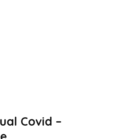
ual Covid –
ne