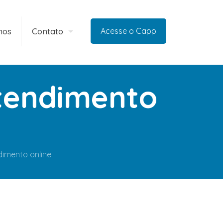
mos
Contato
Acesse o Capp
tendimento
imento online