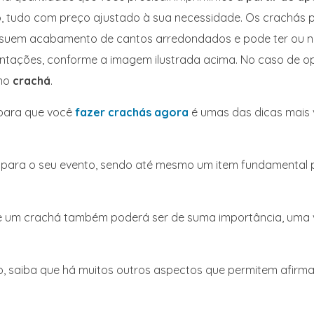
, tudo com preço ajustado à sua necessidade. Os crachás p
ssuem acabamento de cantos arredondados e pode ter ou nã
ntações, conforme a imagem ilustrada acima. No caso de op
 no
crachá
.
 para que você
fazer crachás agora
é umas das dicas mais 
ial para o seu evento, sendo até mesmo um item fundamental 
o de um crachá também poderá ser de suma importância, uma
so, saiba que há muitos outros aspectos que permitem afirm