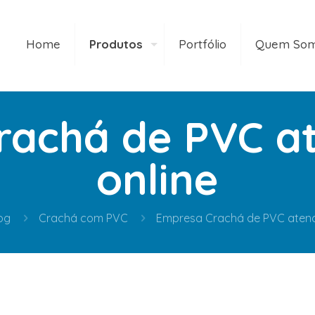
Home
Produtos
Portfólio
Quem So
rachá de PVC a
online
og
Crachá com PVC
Empresa Crachá de PVC atend