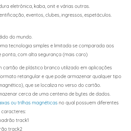
ra eletrônica, kaba, onit e várias outras.
entificação, eventos, clubes, ingressos, espetáculos.
dido do mundo.
 uma tecnologia simples e limitada se comparada aos
e ponta, com alta segurança (mais caro)
 cartão de plástico branco utilizado em aplicações
 formato retangular e que pode armazenar qualquer tipo
magnético), que se localiza no verso do cartão.
azenar cerca de uma centena de bytes de dados.
aixas ou trilhas magnéticas
no qual possuem diferentes
 caracteres:
 padrão track1
drão track2