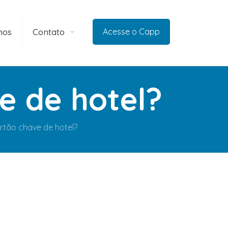
mos
Contato
Acesse o Capp
e de hotel?
rtão chave de hotel?