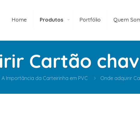
Home
Produtos
Portfólio
Quem So
rir Cartão chav
A Importância da Carteirinha em PVC
Onde adquirir Ca