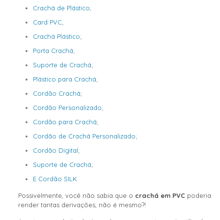
Crachá de Plástico
;
Card PVC
;
Crachá Plástico
;
Porta Crachá
;
Suporte de Crachá
;
Plástico para Crachá
;
Cordão Crachá
;
Cordão Personalizado
;
Cordão para Crachá
;
Cordão de Crachá Personalizado
;
Cordão Digital
;
Suporte de Crachá
;
E Cordão SILK
.
Possivelmente, você não sabia que o
crachá em PVC
poderia
render tantas derivações, não é mesmo?!