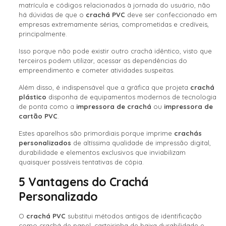
matrícula e códigos relacionados à jornada do usuário, não
há dúvidas de que o
crachá PVC
deve ser confeccionado em
empresas extremamente sérias, comprometidas e credíveis,
principalmente.
Isso porque não pode existir outro crachá idêntico, visto que
terceiros podem utilizar, acessar as dependências do
empreendimento e cometer atividades suspeitas.
Além disso, é indispensável que a gráfica que projeta
crachá
plástico
disponha de equipamentos modernos de tecnologia
de ponta como a
impressora de crachá
ou
impressora de
cartão PVC
.
Estes aparelhos são primordiais porque imprime
crachás
personalizados
de altíssima qualidade de impressão digital,
durabilidade e elementos exclusivos que inviabilizam
quaisquer possíveis tentativas de cópia.
5 Vantagens do Crachá
Personalizado
O
crachá PVC
substitui métodos antigos de identificação
como crachá de papel, carteirinha de baixa durabilidade e