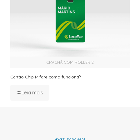
CRACHÁ COM ROLLER 2
Cartão Chip Mifare como funciona?
Leia mais
(31) 3889.4521