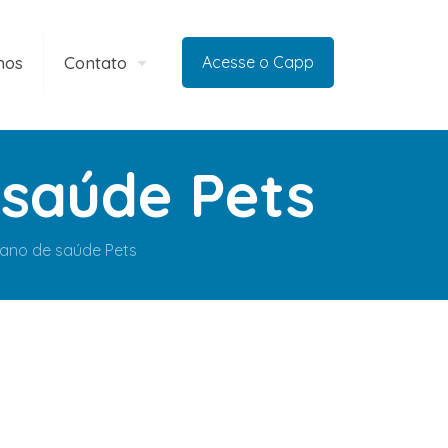
mos
Contato
Acesse o Capp
 saúde Pets
lano de saúde Pets