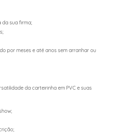
 da sua firma;
s;
iado por meses e até anos sem arranhar ou
satilidade da carteirinha em PVC e suas
 show;
rição;