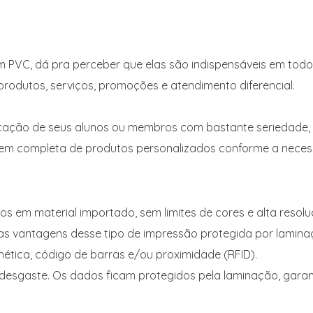
 em PVC, dá pra perceber que elas são indispensáveis em tod
odutos, serviços, promoções e atendimento diferencial.
icação de seus alunos ou membros com bastante seriedade,
agem completa de produtos personalizados conforme a neces
 em material importado, sem limites de cores e alta resol
das vantagens desse tipo de impressão protegida por lamina
nética, código de barras e/ou proximidade (RFID).
 desgaste. Os dados ficam protegidos pela laminação, garant