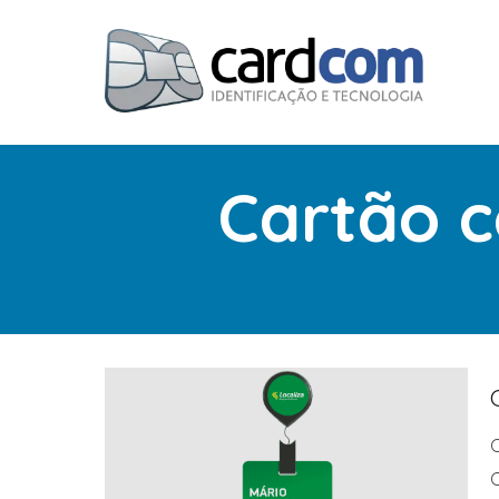
Cartão 
C
C