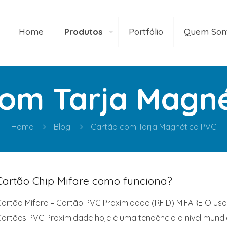
Home
Produtos
Portfólio
Quem So
com Tarja Magné
Home
Blog
Cartão com Tarja Magnética PVC
Cartão Chip Mifare como funciona?
artão Mifare – Cartão PVC Proximidade (RFID) MIFARE O us
artões PVC Proximidade hoje é uma tendência a nível mundia