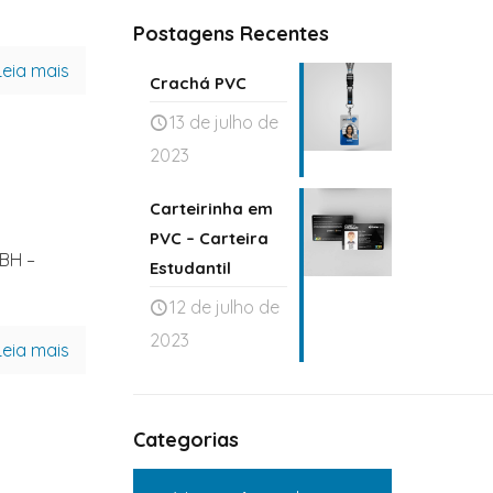
Postagens Recentes
Leia mais
Crachá PVC
13 de julho de
2023
Carteirinha em
PVC – Carteira
BH –
Estudantil
12 de julho de
2023
Leia mais
Categorias