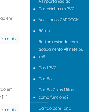
A Importância da
Carteirinha em PVC
tão em
Acessórios CARDCOM
Bóton
Leia mais
Botton resinado com
acabamento Alfinete ou
Imã
Card PVC
Cartão
tão em
Cartão Chips Mifare
e
[…]
como funciona?
Cartão com Tarja
Leia mais