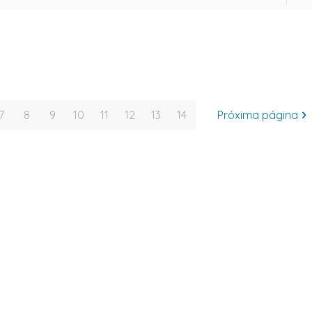
7
8
9
10
11
12
13
14
Próxima página