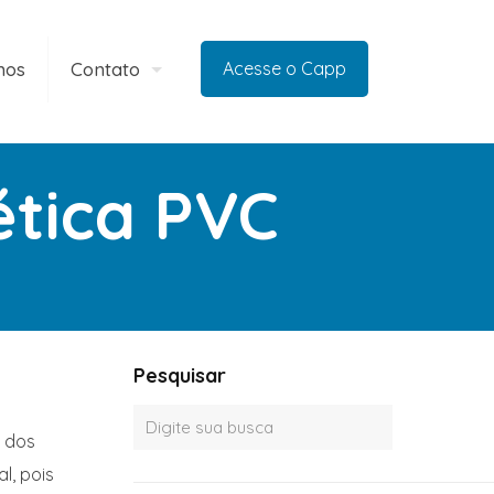
mos
Contato
Acesse o Capp
tica PVC
Pesquisar
o dos
l, pois