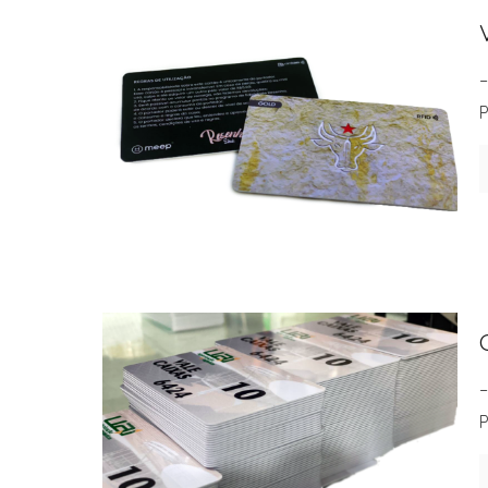
–
P
–
P