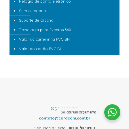
Relógio de ponto eletrônico
Sem categoria
Suporte de Crachá
Tecnologia para Eventos 360
Valor da carteirinha PVC BH
Valor do cartão PVC BH
(31) 3889.4521
Solicitar um
Orçamento
contato@cardcom.com.br
Segunda a Sexta:
08:00 às 18:00