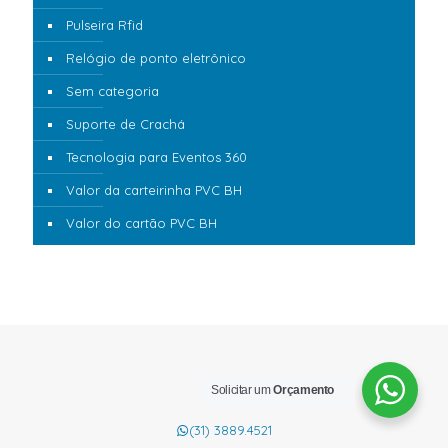
Pulseira Rfid
Relógio de ponto eletrônico
Sem categoria
Suporte de Crachá
Tecnologia para Eventos 360
Valor da carteirinha PVC BH
Valor do cartão PVC BH
Solicitar um
Orçamento
(31) 3889.4521