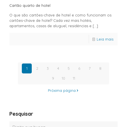
Cartão quarto de hotel
O que são cartões-chave de hotel e como funcionam os
cartões-chave de hotel? Cada vez mais hotéis,
apartamentos, casas de aluguel, residências e
[…]
Leia mais
1
2
3
4
5
6
7
8
9
10
11
Próxima página
Pesquisar