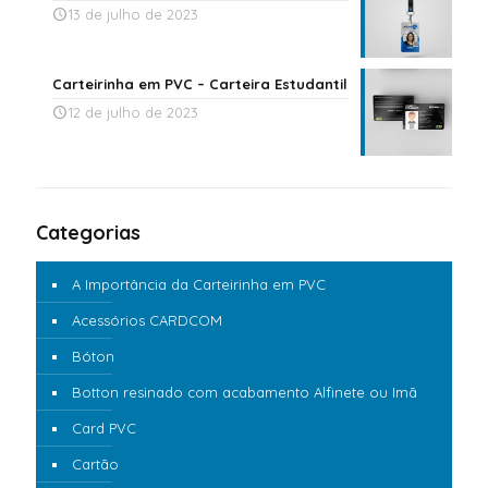
13 de julho de 2023
Carteirinha em PVC – Carteira Estudantil
12 de julho de 2023
Categorias
A Importância da Carteirinha em PVC
Acessórios CARDCOM
Bóton
Botton resinado com acabamento Alfinete ou Imã
Card PVC
Cartão