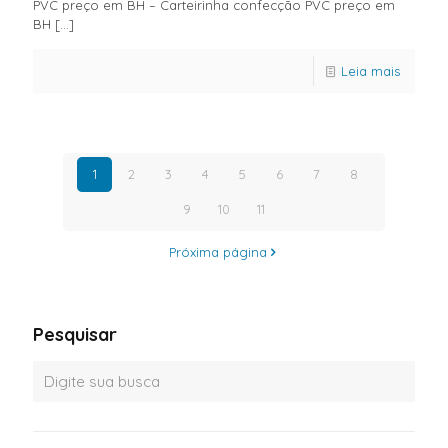
PVC preço em BH – Carteirinha confecção PVC preço em
BH
[…]
Leia mais
1
2
3
4
5
6
7
8
9
10
11
Próxima página
Pesquisar