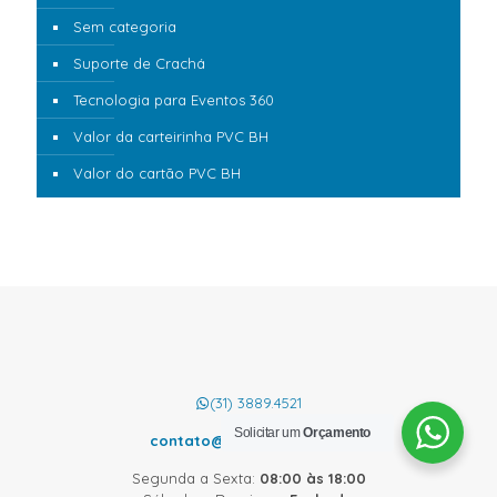
Sem categoria
Suporte de Crachá
Tecnologia para Eventos 360
Valor da carteirinha PVC BH
Valor do cartão PVC BH
(31) 3889.4521
Solicitar um
Orçamento
contato@cardcom.com.br
Segunda a Sexta:
08:00 às 18:00