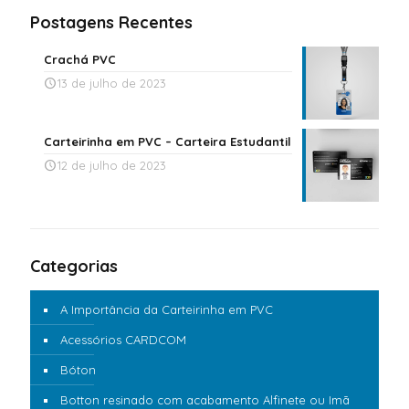
Postagens Recentes
Crachá PVC
13 de julho de 2023
Carteirinha em PVC – Carteira Estudantil
12 de julho de 2023
Categorias
A Importância da Carteirinha em PVC
Acessórios CARDCOM
Bóton
Botton resinado com acabamento Alfinete ou Imã