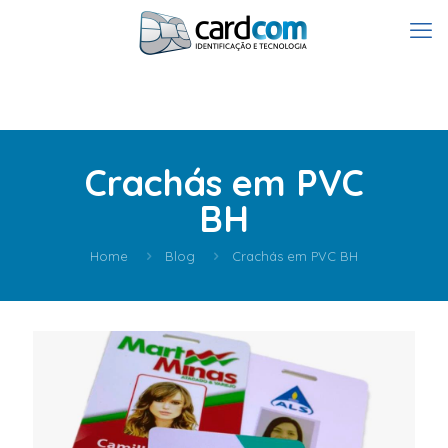
Crachás em PVC
BH
Home
Blog
Crachás em PVC BH