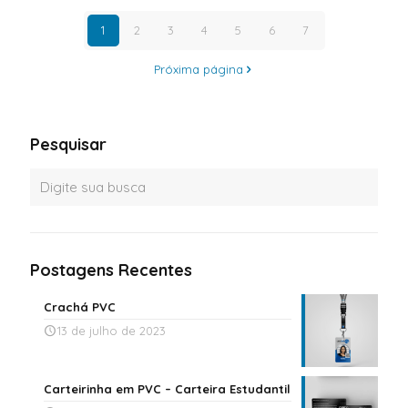
1
2
3
4
5
6
7
Próxima página
Pesquisar
Postagens Recentes
Crachá PVC
13 de julho de 2023
Carteirinha em PVC – Carteira Estudantil