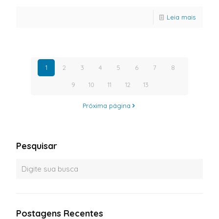
Leia mais
1
2
3
4
5
6
7
8
9
10
11
12
13
Próxima página
Pesquisar
Postagens Recentes