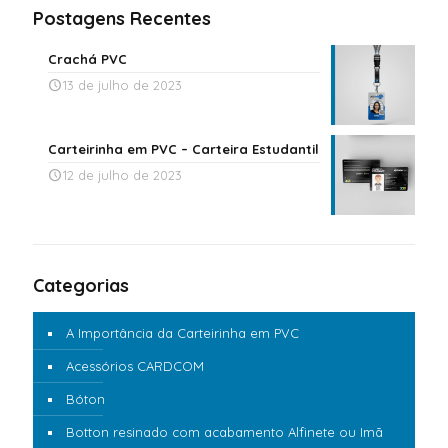
Postagens Recentes
Crachá PVC
13 de julho de 2023
Carteirinha em PVC – Carteira Estudantil
12 de julho de 2023
Categorias
A Importância da Carteirinha em PVC
Acessórios CARDCOM
Bóton
Botton resinado com acabamento Alfinete ou Imã