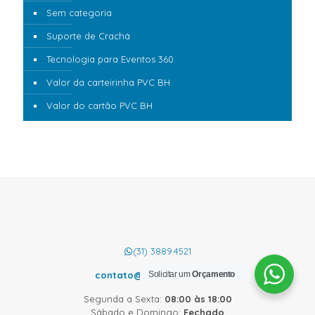
Sem categoria
Suporte de Crachá
Tecnologia para Eventos 360
Valor da carteirinha PVC BH
Valor do cartão PVC BH
(31) 3889.4521
Solicitar um
Orçamento
contato@cardcom.com.br
Segunda a Sexta:
08:00 às 18:00
Sábado e Domingo:
Fechado