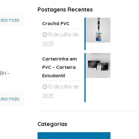
Postagens Recentes
Leia mais
Crachá PVC
13 de julho de
2023
Carteirinha em
PVC – Carteira
BH –
Estudantil
12 de julho de
2023
Leia mais
Categorias