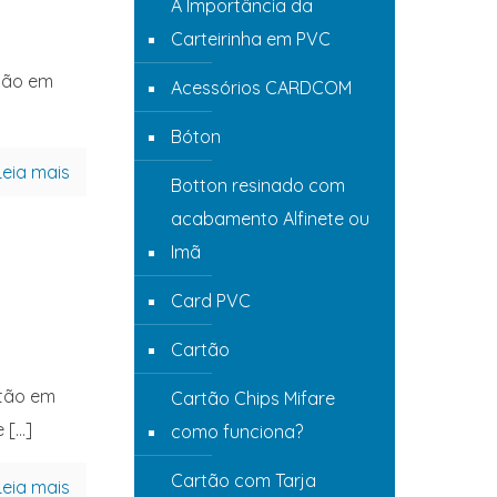
A Importância da
Carteirinha em PVC
tão em
Acessórios CARDCOM
Bóton
Leia mais
Botton resinado com
acabamento Alfinete ou
Imã
Card PVC
Cartão
tão em
Cartão Chips Mifare
e
[…]
como funciona?
Cartão com Tarja
Leia mais