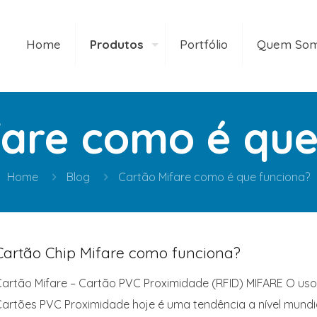
Home
Produtos
Portfólio
Quem So
fare como é que
Home
Blog
Cartão Mifare como é que funciona?
Cartão Chip Mifare como funciona?
artão Mifare – Cartão PVC Proximidade (RFID) MIFARE O us
artões PVC Proximidade hoje é uma tendência a nível mundia