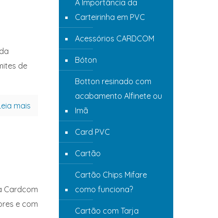
A Importância da
Carteirinha em PVC
Acessórios CARDCOM
 da
Bóton
ites de
Botton resinado com
acabamento Alfinete ou
Leia mais
Imã
Card PVC
Cartão
Cartão Chips Mifare
como funciona?
da Cardcom
ores e com
Cartão com Tarja