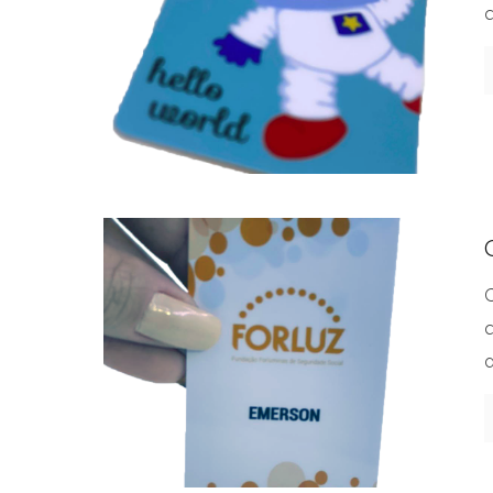
c
c
a