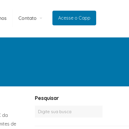
mos
Contato
Acesse o Capp
Pesquisar
C da
ites de