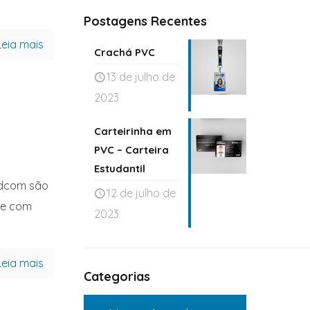
Postagens Recentes
Leia mais
Crachá PVC
13 de julho de
2023
Carteirinha em
PVC – Carteira
Estudantil
rdcom são
12 de julho de
 e com
2023
Leia mais
Categorias