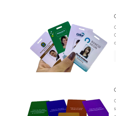
C
C
c
s