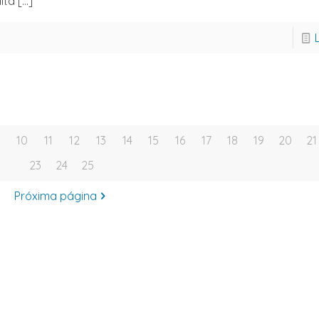
lta
[…]
10
11
12
13
14
15
16
17
18
19
20
21
23
24
25
Próxima página