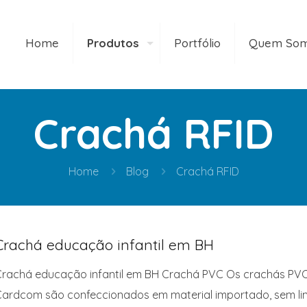
Home
Produtos
Portfólio
Quem So
Crachá RFID
Home
Blog
Crachá RFID
Crachá educação infantil em BH
rachá educação infantil em BH Crachá PVC Os crachás PV
ardcom são confeccionados em material importado, sem lim