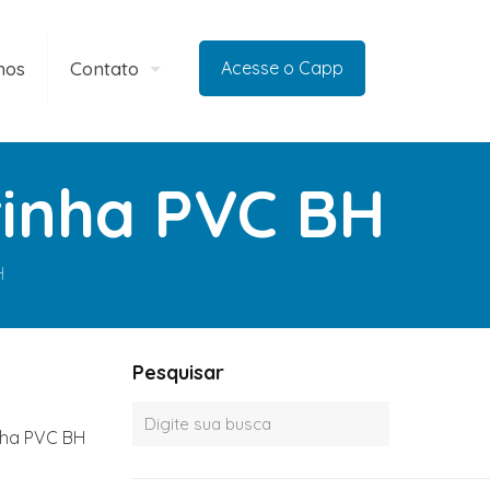
mos
Contato
Acesse o Capp
rinha PVC BH
H
Pesquisar
inha PVC BH