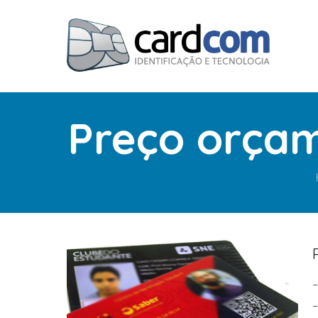
Preço orçam
–
–