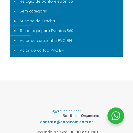
Relógio de ponto eletrônico
Sem categoria
Suporte de Crachá
Tecnologia para Eventos 360
Valor da carteirinha PVC BH
Valor do cartão PVC BH
(31) 3889.4521
Solicitar um
Orçamento
contato@cardcom.com.br
Segunda a Sexta:
08:00 às 18:00