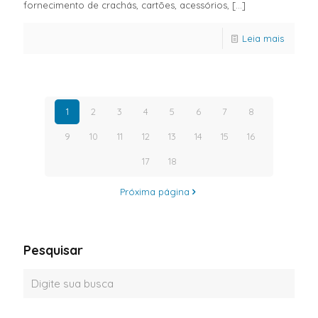
fornecimento de crachás, cartões, acessórios,
[…]
Leia mais
1
2
3
4
5
6
7
8
9
10
11
12
13
14
15
16
17
18
Próxima página
Pesquisar