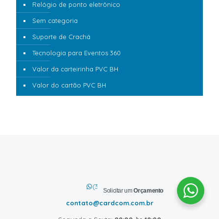
Relógio de ponto eletrônico
Sem categoria
Suporte de Crachá
Tecnologia para Eventos 360
Valor da carteirinha PVC BH
Valor do cartão PVC BH
(31) 3889.4521
Solicitar um
Orçamento
contato@cardcom.com.br