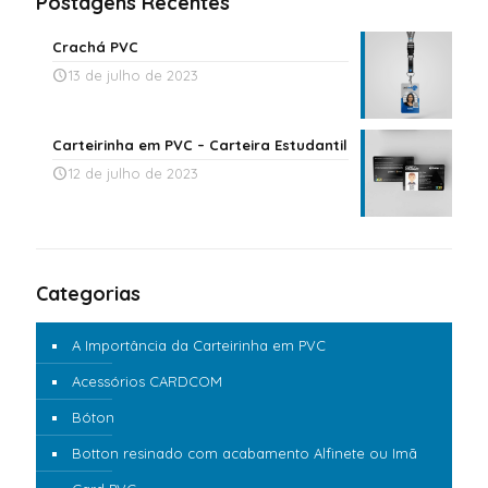
Postagens Recentes
Crachá PVC
13 de julho de 2023
Carteirinha em PVC – Carteira Estudantil
12 de julho de 2023
Categorias
A Importância da Carteirinha em PVC
Acessórios CARDCOM
Bóton
Botton resinado com acabamento Alfinete ou Imã