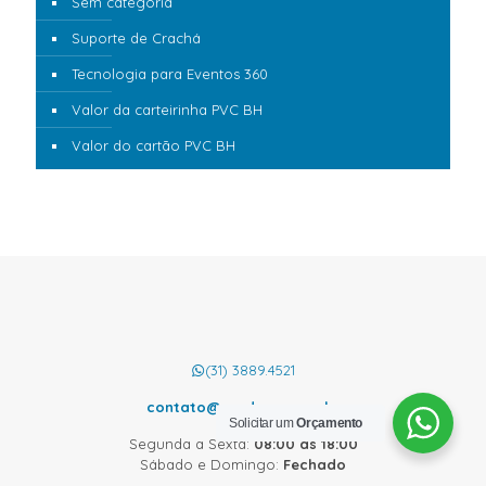
Sem categoria
Suporte de Crachá
Tecnologia para Eventos 360
Valor da carteirinha PVC BH
Valor do cartão PVC BH
(31) 3889.4521
contato@cardcom.com.br
Solicitar um
Orçamento
Segunda a Sexta:
08:00 às 18:00
Sábado e Domingo:
Fechado