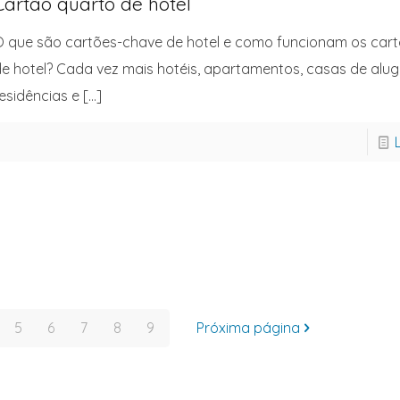
Cartão quarto de hotel
 que são cartões-chave de hotel e como funcionam os car
e hotel? Cada vez mais hotéis, apartamentos, casas de alugu
esidências e
[…]
5
6
7
8
9
Próxima página