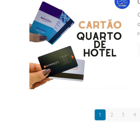
O
d
r
1
2
3
4