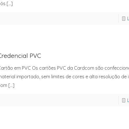
nós
[…]
Credencial PVC
Cartão em PVC Os cartões PVC da Cardcom são confeccio
aterial importado, sem limites de cores e alta resolução d
com
[…]