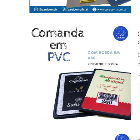
C
c
l