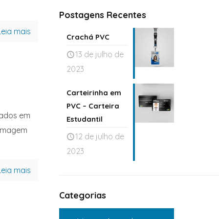
Postagens Recentes
Leia mais
Crachá PVC
13 de julho de
2023
Carteirinha em
PVC – Carteira
nados em
Estudantil
e imagem
12 de julho de
2023
Leia mais
Categorias