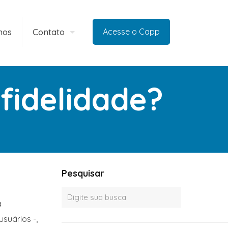
mos
Contato
Acesse o Capp
fidelidade?
Pesquisar
a
suários -,