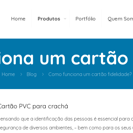
Home
Produtos
Portfólio
Quem So
ona um cartão 
Home
Blog
Como funciona um cartão fidelidade?
Cartão PVC para crachá
ensando que a identificação das pessoas é essencial para 
egurança de diversos ambientes, – bem como para os seus u