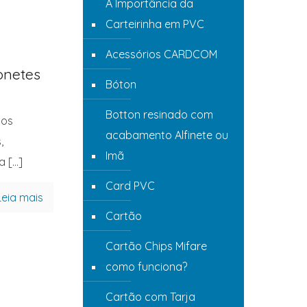
A Importância da
Carteirinha em PVC
Acessórios CARDCOM
onetes
Bóton
Botton resinado com
tos
acabamento Alfinete ou
,
Imã
ia
[…]
Card PVC
Leia mais
Cartão
Cartão Chips Mifare
como funciona?
Cartão com Tarja