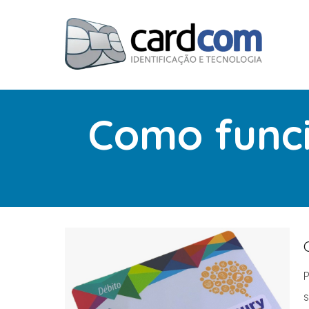
Como funci
P
s