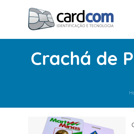
Crachá de 
H