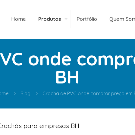
Home
Produtos
Portfólio
Quem So
PVC onde compr
BH
ome
Blog
Crachá de PVC onde comprar preço em 
Crachás para empresas BH