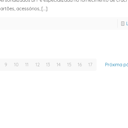
ersonalizados BH é especializada no fornecimento de crach
artões, acessórios,
[…]
9
10
11
12
13
14
15
16
17
Próxima p