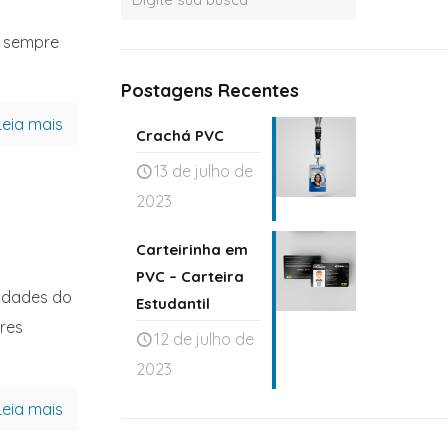
s sempre
Postagens Recentes
Leia mais
Crachá PVC
13 de julho de
2023
Carteirinha em
PVC – Carteira
idades do
Estudantil
res
12 de julho de
2023
Leia mais