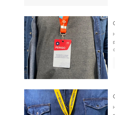
H
p
c
H