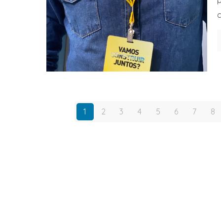
p
c
1
2
3
4
5
6
7
8