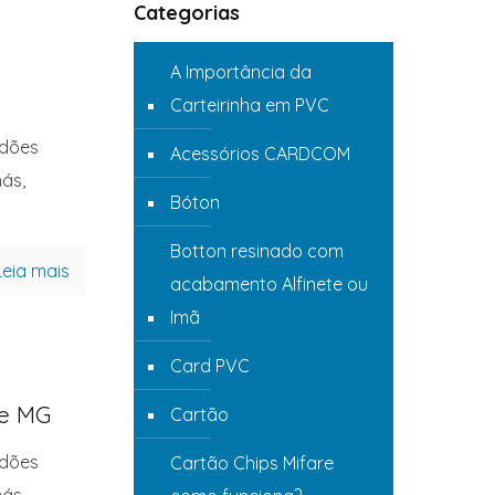
Categorias
A Importância da
Carteirinha em PVC
rdões
Acessórios CARDCOM
ás,
Bóton
Botton resinado com
Leia mais
acabamento Alfinete ou
Imã
Card PVC
te MG
Cartão
rdões
Cartão Chips Mifare