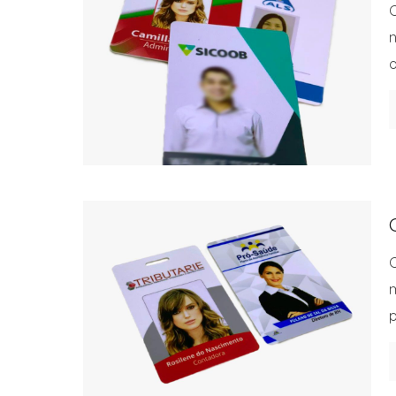
n
o
C
m
p