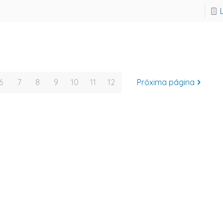
6
7
8
9
10
11
12
Próxima página