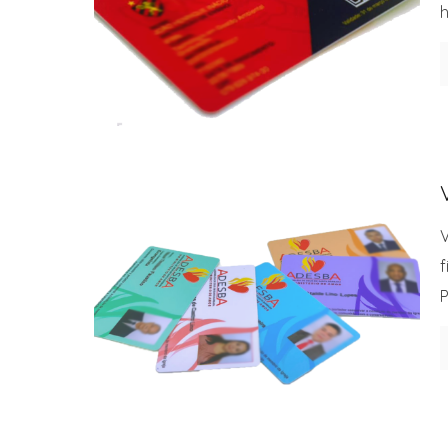
h
V
f
P