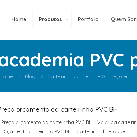
Home
Produtos
Portfólio
Quem So
a academia PVC 
Home
Blog
Carteirinha academia PVC preço em B
Preço orçamento da carteirinha PVC BH
 Preço orçamento da carteirinha PVC BH – Valor da carteir
 Orçamento carteirinha PVC BH – Carteirinha fidelidade