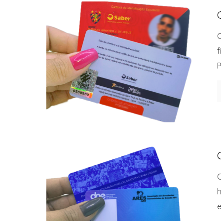
C
f
P
O
h
e