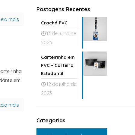
Postagens Recentes
Leia mais
Crachá PVC
13 de julho de
2023
Carteirinha em
PVC – Carteira
arteirinha
Estudantil
udante em
12 de julho de
2023
Leia mais
Categorias