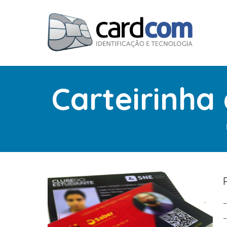
Carteirinh
–
–