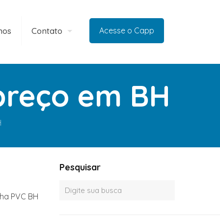
mos
Contato
Acesse o Capp
preço em BH
H
Pesquisar
inha PVC BH