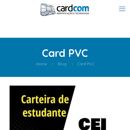
Card PVC
Home
Blog
Card PVC