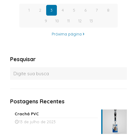
1
2
3
4
5
6
7
8
9
10
11
12
13
Próxima página
Pesquisar
Postagens Recentes
Crachá PVC
13 de julho de 2023