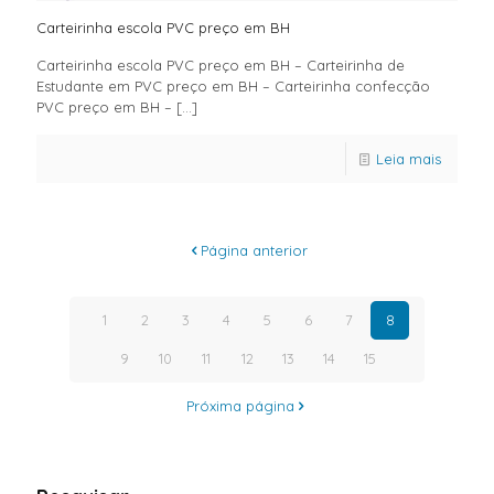
Carteirinha escola PVC preço em BH
Carteirinha escola PVC preço em BH – Carteirinha de
Estudante em PVC preço em BH – Carteirinha confecção
PVC preço em BH –
[…]
Leia mais
Página anterior
1
2
3
4
5
6
7
8
9
10
11
12
13
14
15
Próxima página