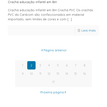
Crachá educação infantil em BH
Crachá educação infantil em BH Crachá PVC Os crachás
PVC da Cardcom são confeccionados em material
importado, sem limites de cores e com
[…]
Leia mais
Página anterior
1
2
3
4
5
6
7
8
9
10
11
12
13
14
15
16
17
Próxima página