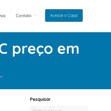
mos
Contato
Acesse o Capp
VC preço em
BH
Pesquisar