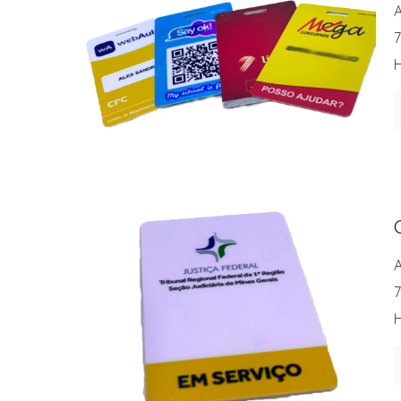
A
7
H
A
7
H