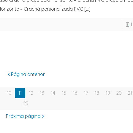
238 Crachá preço Belo Horizonte – Crachá PVC preço em Be
orizonte – Crachá personalizada PVC
[…]
Página anterior
10
11
12
13
14
15
16
17
18
19
20
21
23
Próxima página