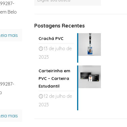
 99287-
 em Belo
Postagens Recentes
Leia mais
Crachá PVC
13 de julho de
2023
Carteirinha em
PVC – Carteira
 99287-
Estudantil
o
12 de julho de
2023
Leia mais