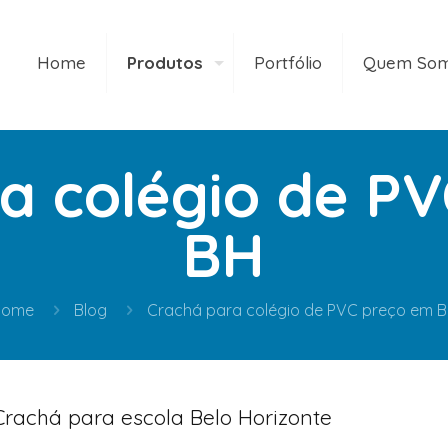
Home
Produtos
Portfólio
Quem So
a colégio de P
BH
Home
Blog
Crachá para colégio de PVC preço em 
Crachá para escola Belo Horizonte