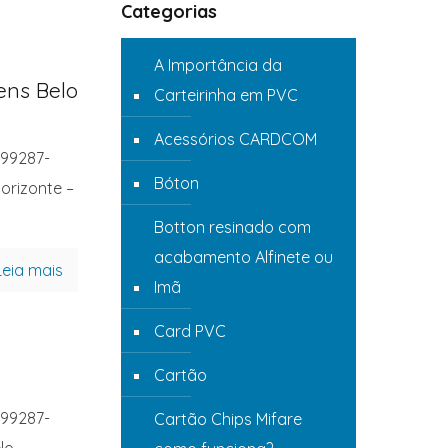
Categorias
A Importância da
ens Belo
Carteirinha em PVC
Acessórios CARDCOM
 99287-
Bóton
orizonte –
Botton resinado com
acabamento Alfinete ou
Leia mais
Imã
Card PVC
Cartão
 99287-
Cartão Chips Mifare