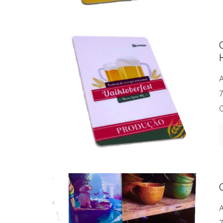
A
7
C
A