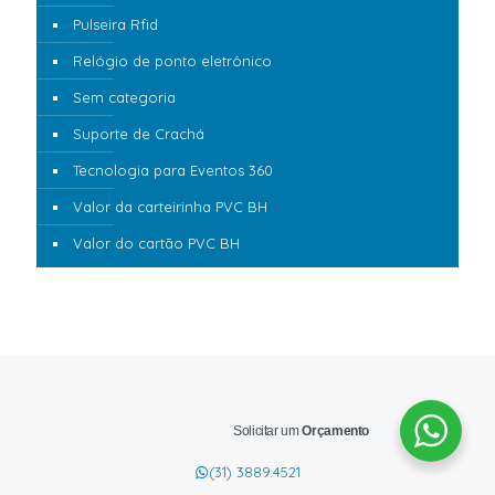
Pulseira Rfid
Relógio de ponto eletrônico
Sem categoria
Suporte de Crachá
Tecnologia para Eventos 360
Valor da carteirinha PVC BH
Valor do cartão PVC BH
Solicitar um
Orçamento
(31) 3889.4521