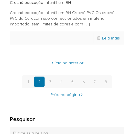
Crachá educação infantil em BH
Crachá educação infantil em BH Crachá PVC Os crachás
PVC da Cardcom são confeccionados em material
importado, sem limites de cores e com
[…]
Leia mais
Página anterior
1
2
3
4
5
6
7
8
Próxima página
Pesquisar