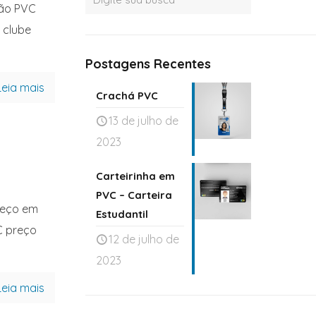
ção PVC
 clube
Postagens Recentes
Leia mais
Crachá PVC
13 de julho de
2023
Carteirinha em
PVC – Carteira
reço em
Estudantil
C preço
12 de julho de
2023
Leia mais