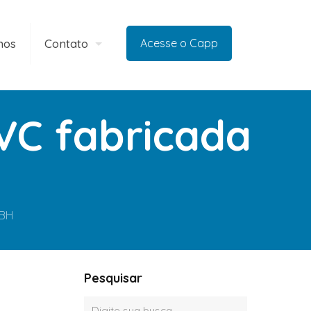
mos
Contato
Acesse o Capp
VC fabricada
 BH
Pesquisar