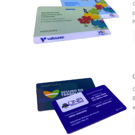
C
p
C
B