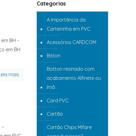
Categorias
A Importância da
Carteirinha em PVC
o em BH –
Acessórios CARDCOM
eço em BH
Bóton
Botton resinado com
Leia mais
acabamento Alfinete ou
Imã
Card PVC
Cartão
 –
Cartão Chips Mifare
nha em PVC