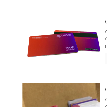
C
C
[
C
C