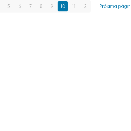
5
6
7
8
9
10
11
12
Próxima págin