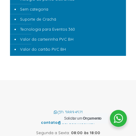
Sem categoria
Suporte de Crachá
Tecnologia para Eventos 360
Valor da carteirinha PVC BH
Valor do cartão PVC BH
(31) 3889.4521
Solicitar um
Orçamento
contato@cardcom.com.br
Segunda a Sexta:
08:00 às 18:00