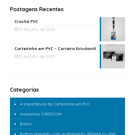
Postagens Recentes
Crachá PVC
13 de julho de 2023
Carteirinha em PVC – Carteira Estudantil
12 de julho de 2023
Categorias
A Importância da Carteirinha em PVC
Acessórios CARDCOM
Bóton
Botton resinado com acabamento Alfinete ou Imã