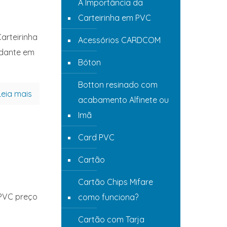
A Importância da
Carteirinha em PVC
arteirinha
Acessórios CARDCOM
udante em
Bóton
Botton resinado com
Leia mais
acabamento Alfinete ou
Imã
Card PVC
Cartão
Cartão Chips Mifare
 PVC preço
como funciona?
Cartão com Tarja