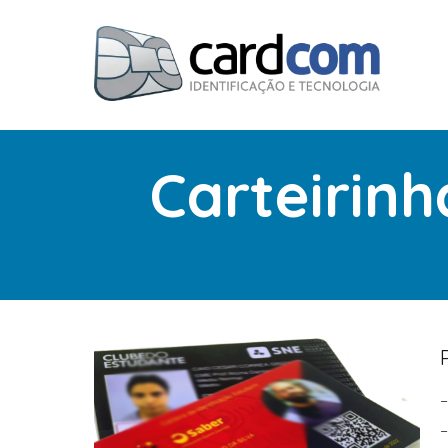
Carteirin
–
–