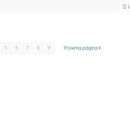
5
6
7
8
9
Próxima página