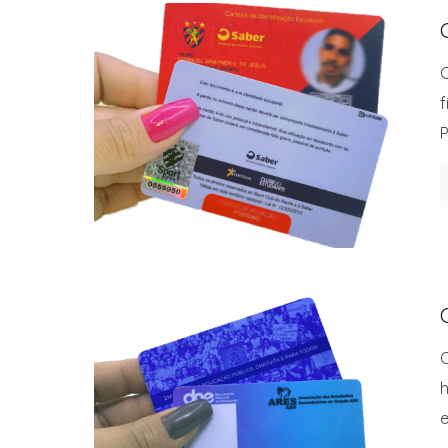
C
f
P
O
h
e