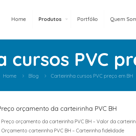
Home
Produtos
Portfólio
Quem So
ha cursos PVC p
Home
Blog
Carteirinha cursos PVC preço em BH
Preço orçamento da carteirinha PVC BH
 Preço orçamento da carteirinha PVC BH – Valor da carteir
 Orçamento carteirinha PVC BH – Carteirinha fidelidade