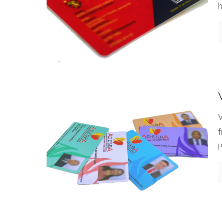
h
V
f
P