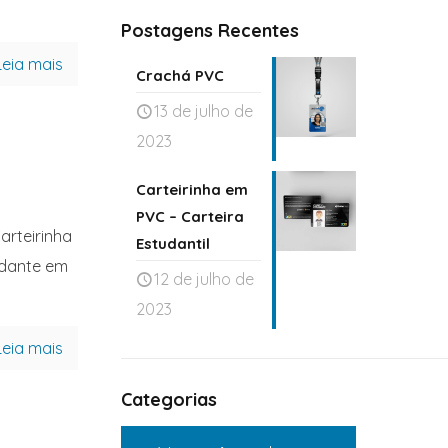
Postagens Recentes
Leia mais
Crachá PVC
13 de julho de
2023
Carteirinha em
PVC – Carteira
arteirinha
Estudantil
udante em
12 de julho de
2023
Leia mais
Categorias