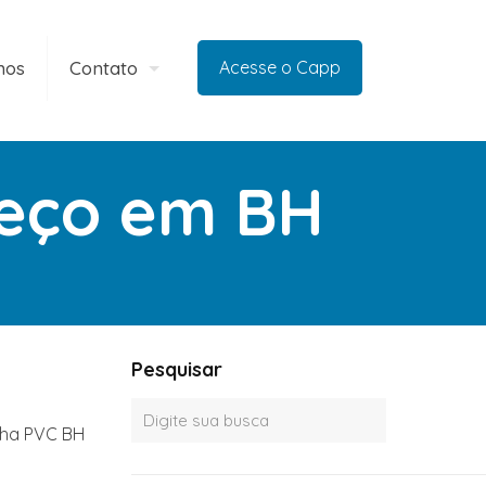
mos
Contato
Acesse o Capp
reço em BH
Pesquisar
inha PVC BH