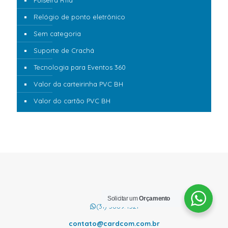
Relógio de ponto eletrônico
Sem categoria
Suporte de Crachá
Tecnologia para Eventos 360
Valor da carteirinha PVC BH
Valor do cartão PVC BH
Solicitar um
Orçamento
(31) 3889.4521
contato@cardcom.com.br