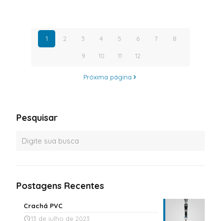
1
2
3
4
5
6
7
8
9
10
11
12
Próxima página
Pesquisar
Postagens Recentes
Crachá PVC
13 de julho de 2023