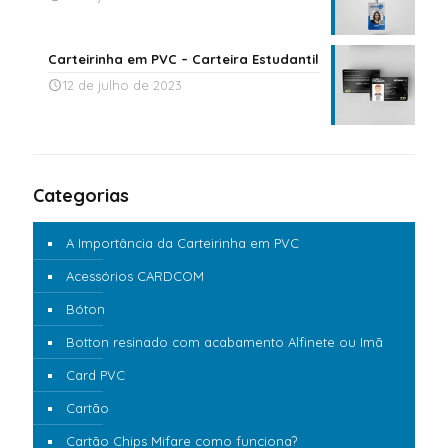
Carteirinha em PVC – Carteira Estudantil
12 de julho de 2023
Categorias
A Importância da Carteirinha em PVC
Acessórios CARDCOM
Bóton
Botton resinado com acabamento Alfinete ou Imã
Card PVC
Cartão
Cartão Chips Mifare como funciona?