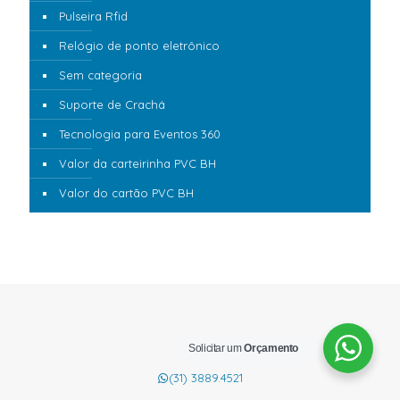
Pulseira Rfid
Relógio de ponto eletrônico
Sem categoria
Suporte de Crachá
Tecnologia para Eventos 360
Valor da carteirinha PVC BH
Valor do cartão PVC BH
Solicitar um
Orçamento
(31) 3889.4521