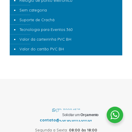
Relógio de ponto eletrônico
Sem categoria
Suporte de Crachá
Tecnologia para Eventos 360
Valor da carteirinha PVC BH
Valor do cartão PVC BH
(31) 3889.4521
Solicitar um
Orçamento
contato@cardcom.com.br
Segunda a Sexta:
08:00 às 18:00