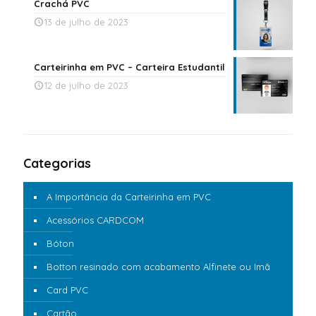
Crachá PVC
13 de julho de 2023
Carteirinha em PVC – Carteira Estudantil
12 de julho de 2023
Categorias
A Importância da Carteirinha em PVC
Acessórios CARDCOM
Bóton
Botton resinado com acabamento Alfinete ou Imã
Card PVC
Cartão