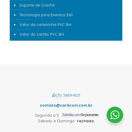
Suporte de Crachá
Tecnologia para Eventos 360
Valor da carteirinha PVC BH
Valor do cartão PVC BH
(31) 3889.4521
contato@cardcom.com.br
Solicitar um
Orçamento
Segunda a Sexta:
08:00 às 18:00
Sábado e Domingo:
Fechado