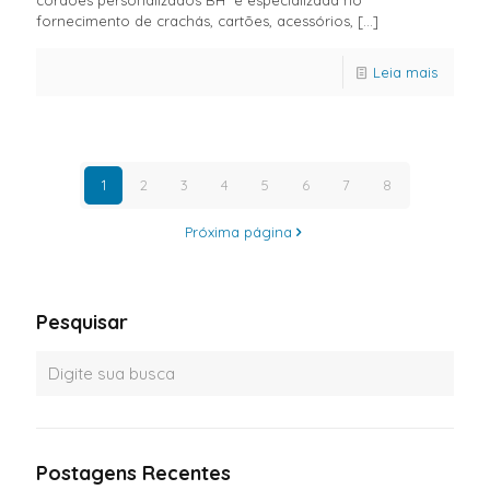
cordões personalizados BH é especializada no
fornecimento de crachás, cartões, acessórios,
[…]
Leia mais
1
2
3
4
5
6
7
8
Próxima página
Pesquisar
Postagens Recentes