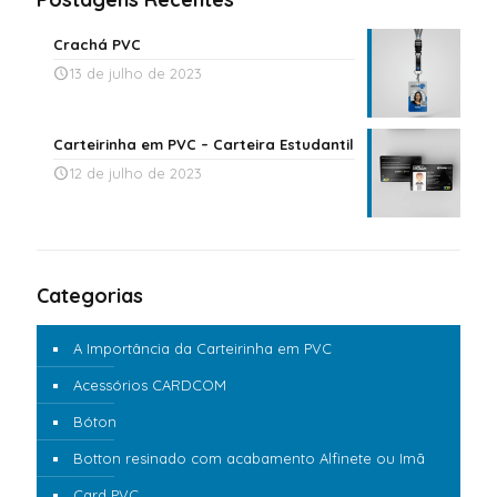
Crachá PVC
13 de julho de 2023
Carteirinha em PVC – Carteira Estudantil
12 de julho de 2023
Categorias
A Importância da Carteirinha em PVC
Acessórios CARDCOM
Bóton
Botton resinado com acabamento Alfinete ou Imã
Card PVC