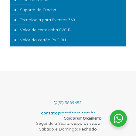
Suporte de Crachá
Tecnologia para Eventos 360
Valor da carteirinha PVC BH
Valor do cartão PVC BH
(31) 3889.4521
contato@cardcom.com.br
Solicitar um
Orçamento
Segunda a Sexta:
08:00 às 18:00
Sábado e Domingo:
Fechado