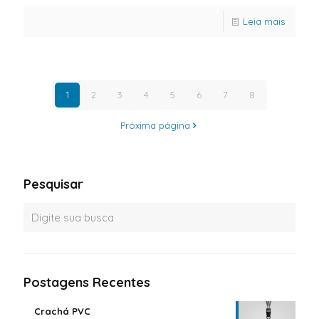
Leia mais
1
2
3
4
5
6
7
8
Próxima página
Pesquisar
Postagens Recentes
Crachá PVC