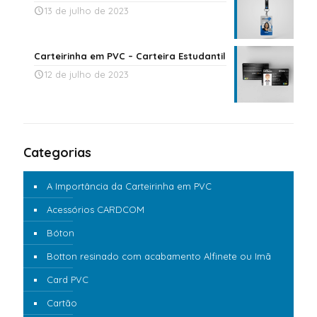
13 de julho de 2023
Carteirinha em PVC – Carteira Estudantil
12 de julho de 2023
Categorias
A Importância da Carteirinha em PVC
Acessórios CARDCOM
Bóton
Botton resinado com acabamento Alfinete ou Imã
Card PVC
Cartão