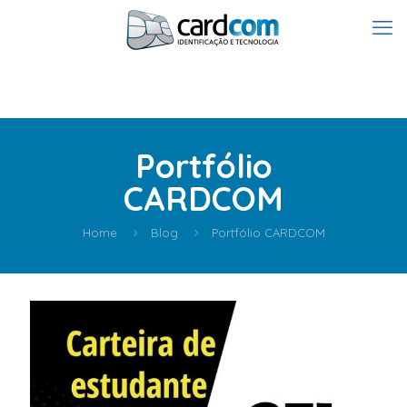
Portfólio
CARDCOM
Home
Blog
Portfólio CARDCOM