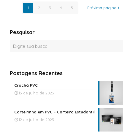
1
2
3
4
5
Próxima página
Pesquisar
Postagens Recentes
Crachá PVC
13 de julho de 2023
Carteirinha em PVC – Carteira Estudantil
12 de julho de 2023