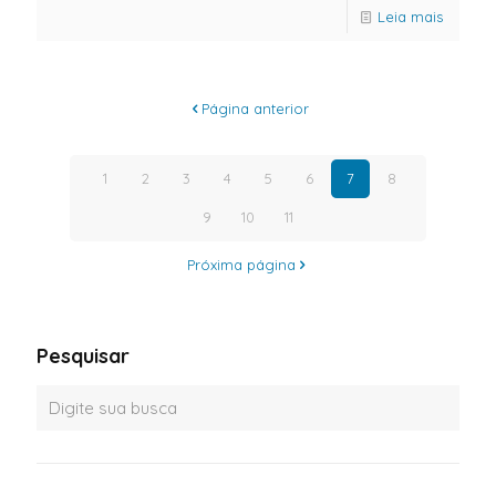
Leia mais
Página anterior
1
2
3
4
5
6
7
8
9
10
11
Próxima página
Pesquisar