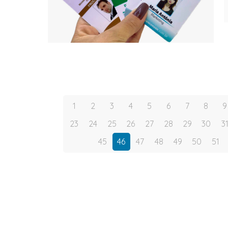
1
2
3
4
5
6
7
8
9
23
24
25
26
27
28
29
30
3
45
46
47
48
49
50
51