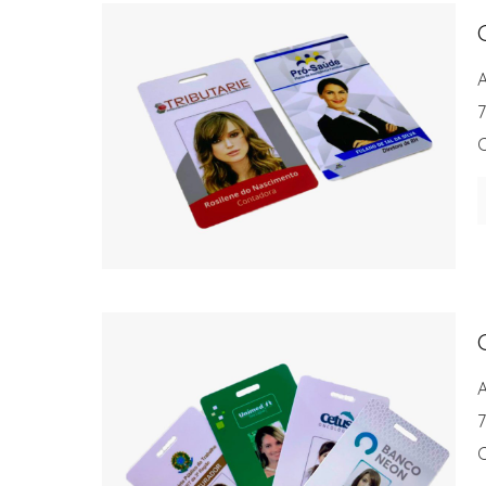
A
7
A
7