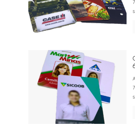
7
s
A
7
s