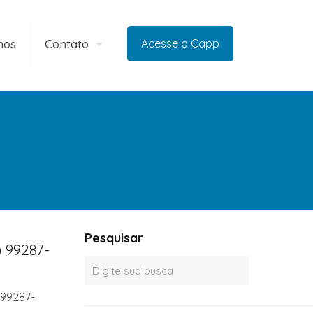
mos
Contato
Acesse o Capp
Pesquisar
 99287-
 99287-