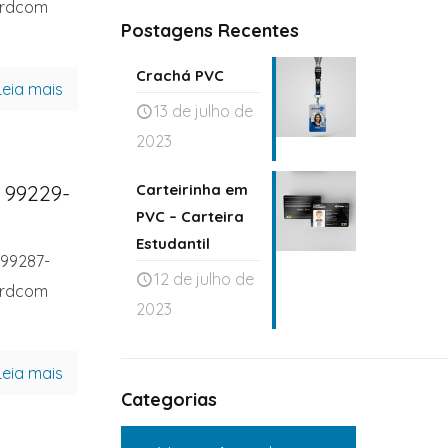
ardcom
Postagens Recentes
Crachá PVC
Leia mais
13 de julho de
2023
Carteirinha em
 99229-
PVC – Carteira
Estudantil
 99287-
12 de julho de
ardcom
2023
Leia mais
Categorias