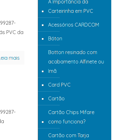
A Importância da
Carteirinha em PVC
 99287-
Acessórios CARDCOM
hás PVC da
Bóton
Botton resinado com
Leia mais
acabamento Alfinete ou
Imã
Card PVC
Cartão
 99287-
Cartão Chips Mifare
da
como funciona?
Cartão com Tarja