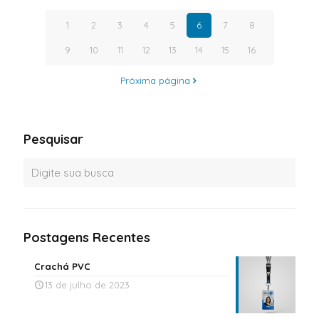
1
2
3
4
5
6
7
8
9
10
11
12
13
14
15
16
Próxima página
Pesquisar
Postagens Recentes
Crachá PVC
13 de julho de 2023