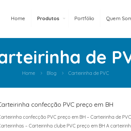
Home
Produtos
Portfólio
Quem So
arteirinha de P
Home
Blog
Carteirinha de PVC
Carteirinha confecção PVC preço em BH
arteirinha confecção PVC preço em BH – Carteirinha de PVC
arteirinhas – Carteirinha clube PVC preço em BH A carteiri