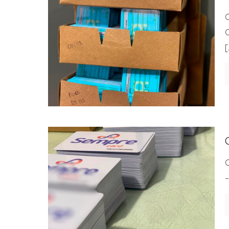
C
C
[
C
–