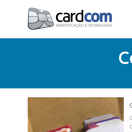
C
C
C