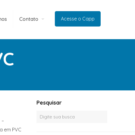
mos
Contato
Acesse o Capp
VC
Pesquisar
 –
nha em PVC