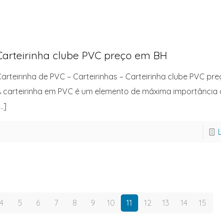
Carteirinha clube PVC preço em BH
arteirinha de PVC – Carteirinhas – Carteirinha clube PVC pr
 carteirinha em PVC é um elemento de máxima importância
…]
4
5
6
7
8
9
10
11
12
13
14
15