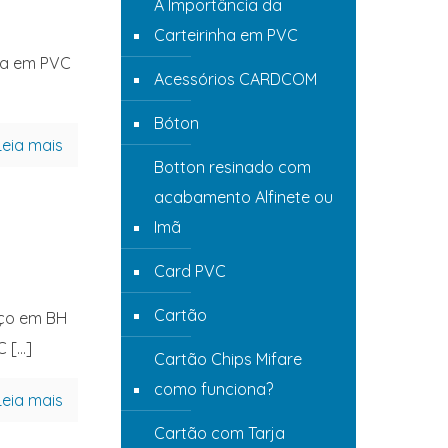
A Importância da
Carteirinha em PVC
nha em PVC
Acessórios CARDCOM
Bóton
Leia mais
Botton resinado com
acabamento Alfinete ou
Imã
Card PVC
Cartão
eço em BH
C
[…]
Cartão Chips Mifare
como funciona?
Leia mais
Cartão com Tarja