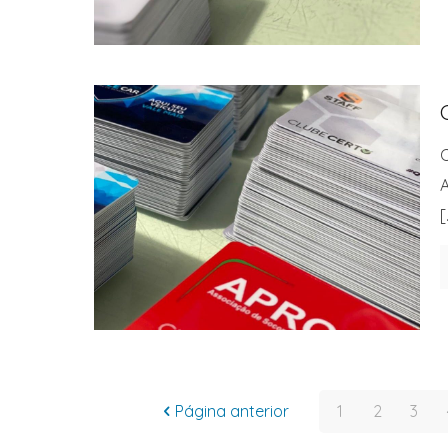
C
A
[
Página anterior
1
2
3