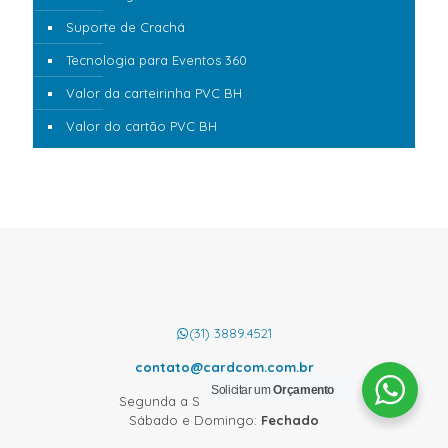
Suporte de Crachá
Tecnologia para Eventos 360
Valor da carteirinha PVC BH
Valor do cartão PVC BH
(31) 3889.4521
contato@cardcom.com.br
Solicitar um
Orçamento
Segunda a Sexta:
08:00 às 18:00
Sábado e Domingo:
Fechado