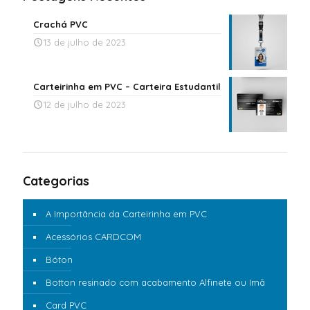
Crachá PVC
13 de julho de 2023
Carteirinha em PVC – Carteira Estudantil
12 de julho de 2023
Categorias
A Importância da Carteirinha em PVC
Acessórios CARDCOM
Bóton
Botton resinado com acabamento Alfinete ou Imã
Card PVC