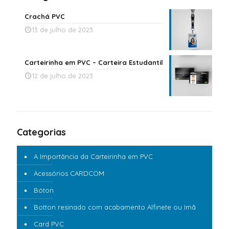
Crachá PVC
13 de julho de 2023
Carteirinha em PVC – Carteira Estudantil
12 de julho de 2023
Categorias
A Importância da Carteirinha em PVC
Acessórios CARDCOM
Bóton
Botton resinado com acabamento Alfinete ou Imã
Card PVC