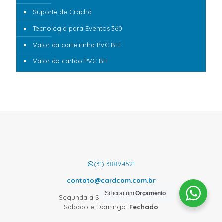
Suporte de Crachá
Tecnologia para Eventos 360
Valor da carteirinha PVC BH
Valor do cartão PVC BH
(31) 3889.4521
contato@cardcom.com.br
Solicitar um
Orçamento
Segunda a Sexta:
08:00 às 18:00
Sábado e Domingo:
Fechado